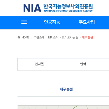
본
전
한국지능정보사회진흥원
문
체
바
메
로
뉴
가
바
전체메뉴보기
기
로
인공지능
주요사업
가
기
>
>
>
>
HOME
기관소개
NIA 소개
찾아오시는 길
대구 본원
인사말
연혁
찾아오시는 길
대구 본원
대구 본원