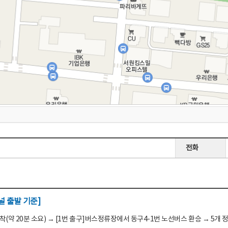
전화
 출발 기준]
(약 20분 소요) → [1번 출구]버스정류장에서 동구4-1번 노선버스 환승 → 5개