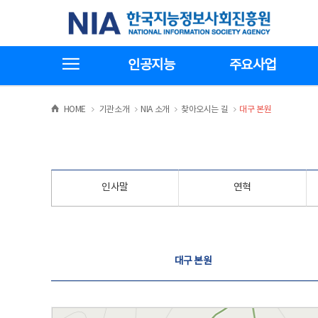
본
전
한국지능정보사회진흥원
문
체
바
메
로
뉴
가
바
전체메뉴보기
기
로
인공지능
주요사업
가
기
>
>
>
>
HOME
기관소개
NIA 소개
찾아오시는 길
대구 본원
인사말
연혁
찾아오시는 길
대구 본원
대구 본원