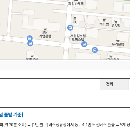
전화
 출발 기준]
(약 20분 소요) → [1번 출구]버스정류장에서 동구4-1번 노선버스 환승 → 5개