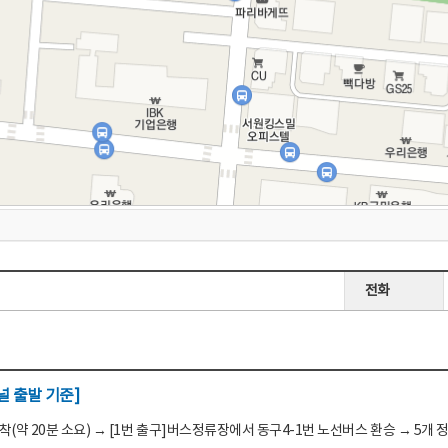
전화
 출발 기준]
(약 20분 소요) → [1번 출구]버스정류장에서 동구4-1번 노선버스 환승 → 5개