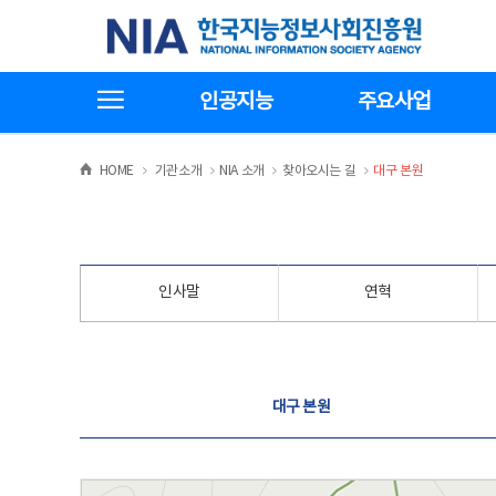
본
전
한국지능정보사회진흥원
문
체
바
메
로
뉴
가
바
전체메뉴보기
기
로
인공지능
주요사업
가
기
>
>
>
>
HOME
기관소개
NIA 소개
찾아오시는 길
대구 본원
인사말
연혁
찾아오시는 길
대구 본원
대구 본원