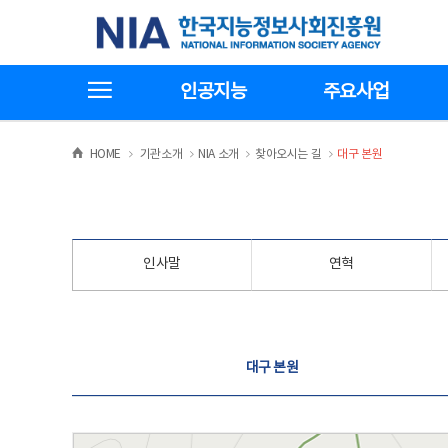
본
전
한국지능정보사회진흥원
문
체
바
메
로
뉴
가
바
전체메뉴보기
기
로
인공지능
주요사업
가
기
>
>
>
>
HOME
기관소개
NIA 소개
찾아오시는 길
대구 본원
인사말
연혁
찾아오시는 길
대구 본원
대구 본원