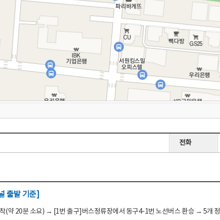
전화
 출발 기준]
(약 20분 소요) → [1번 출구]버스정류장에서 동구4-1번 노선버스 환승 → 5개