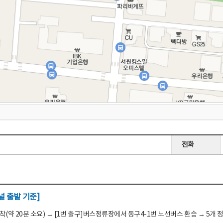
전화
 출발 기준]
(약 20분 소요) → [1번 출구]버스정류장에서 동구4-1번 노선버스 환승 → 5개