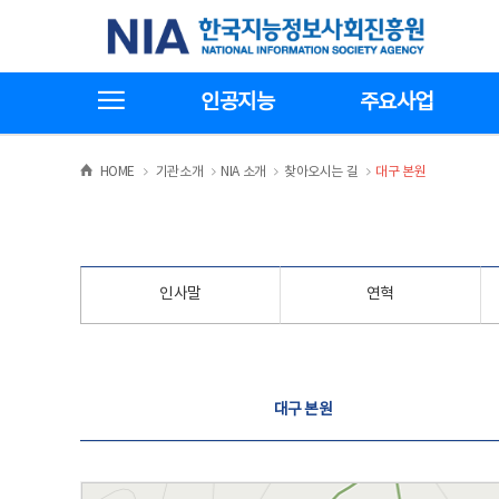
본
전
한국지능정보사회진흥원
문
체
바
메
로
뉴
가
바
전체메뉴보기
기
로
인공지능
주요사업
가
기
>
>
>
>
HOME
기관소개
NIA 소개
찾아오시는 길
대구 본원
인사말
연혁
찾아오시는 길
대구 본원
대구 본원