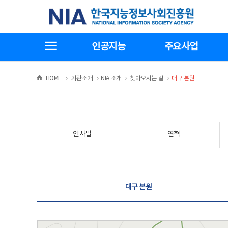
본
전
한국지능정보사회진흥원
문
체
바
메
로
뉴
가
바
전체메뉴보기
기
로
인공지능
주요사업
가
기
>
>
>
>
HOME
기관소개
NIA 소개
찾아오시는 길
대구 본원
인사말
연혁
찾아오시는 길
대구 본원
대구 본원