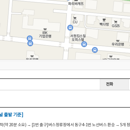
전화
 출발 기준]
(약 20분 소요) → [1번 출구]버스정류장에서 동구4-1번 노선버스 환승 → 5개