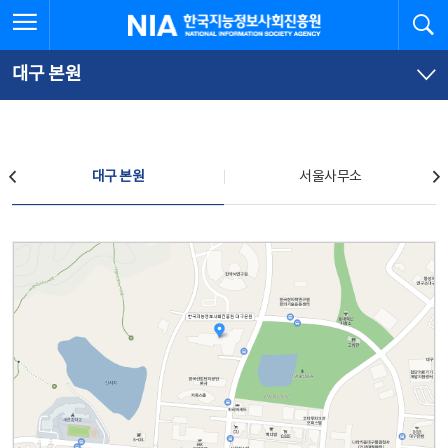
본
전
전체메뉴 열기
검
한국지능정보사회진흥원
문
체
바
메
로
뉴
가
바
대구 본원
기
로
가
기
찾아오시는 길
대구 본원
서울사무소
대구 본원