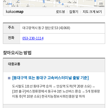
로드뷰
길찾기
지도 크게 보기
주소
대구광역시 동구 첨단로 53 (41068)
전화
053-230-1114
찾아오시는 방법
대중교통
[동대구역 또는 동대구 고속버스터미널 출발 기준]
도시철도 1호선 동대구역 승차 → 안심역 도착(약 20분 소요) →
[1번 출구]버스정류장에서 동구4-1번 노선버스 환승 → 5개 정류장
이동 후(약 10분 소요) 한국지능정보사회진흥원 앞 하차