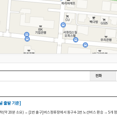
전화
 출발 기준]
(약 20분 소요) → [1번 출구]버스정류장에서 동구4-1번 노선버스 환승 → 5개