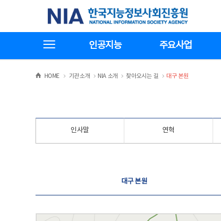
본
전
한국지능정보사회진흥원
문
체
바
메
로
뉴
가
바
전체메뉴보기
기
로
인공지능
주요사업
가
기
>
>
>
>
HOME
기관소개
NIA 소개
찾아오시는 길
대구 본원
인사말
연혁
찾아오시는 길
대구 본원
대구 본원