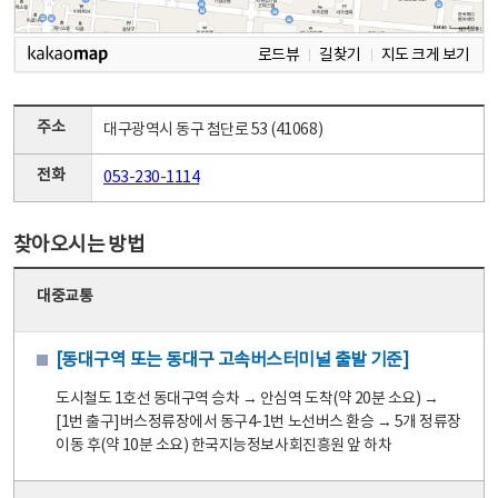
로드뷰
길찾기
지도 크게 보기
주소
대구광역시 동구 첨단로 53 (41068)
전화
053-230-1114
찾아오시는 방법
대중교통
[동대구역 또는 동대구 고속버스터미널 출발 기준]
도시철도 1호선 동대구역 승차 → 안심역 도착(약 20분 소요) →
[1번 출구]버스정류장에서 동구4-1번 노선버스 환승 → 5개 정류장
이동 후(약 10분 소요) 한국지능정보사회진흥원 앞 하차