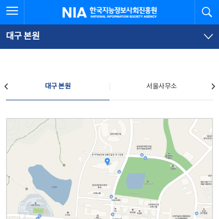
본
전
전체메뉴 열기
검
한국지능정보사회진흥원
문
체
바
메
로
뉴
가
바
대구 본원
기
로
가
기
찾아오시는 길
대구 본원
서울사무소
대구 본원