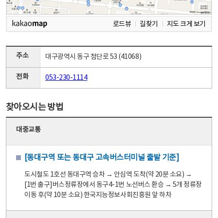
로드뷰
길찾기
지도 크게 보기
주소
대구광역시 동구 첨단로 53 (41068)
전화
053-230-1114
찾아오시는 방법
대중교통
[동대구역 또는 동대구 고속버스터미널 출발 기준]
도시철도 1호선 동대구역 승차 → 안심역 도착(약 20분 소요) →
[1번 출구]버스정류장에서 동구4-1번 노선버스 환승 → 5개 정류장
이동 후(약 10분 소요) 한국지능정보사회진흥원 앞 하차