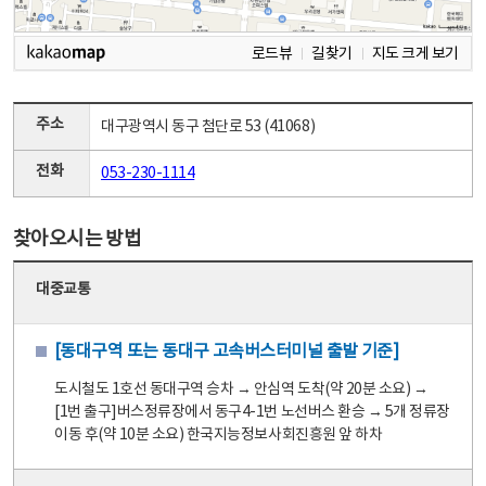
로드뷰
길찾기
지도 크게 보기
주소
대구광역시 동구 첨단로 53 (41068)
전화
053-230-1114
찾아오시는 방법
대중교통
[동대구역 또는 동대구 고속버스터미널 출발 기준]
도시철도 1호선 동대구역 승차 → 안심역 도착(약 20분 소요) →
[1번 출구]버스정류장에서 동구4-1번 노선버스 환승 → 5개 정류장
이동 후(약 10분 소요) 한국지능정보사회진흥원 앞 하차