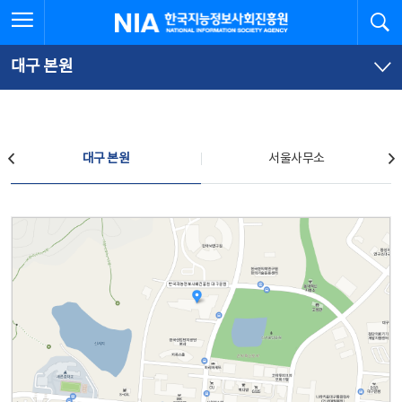
본
전
전체메뉴 열기
검
한국지능정보사회진흥원
문
체
바
메
로
뉴
가
바
대구 본원
기
로
가
기
찾아오시는 길
대구 본원
서울사무소
대구 본원