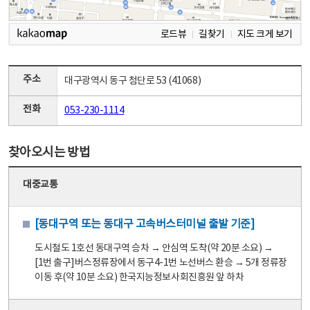
로드뷰
길찾기
지도 크게 보기
주소
대구광역시 동구 첨단로 53 (41068)
전화
053-230-1114
찾아오시는 방법
대중교통
[동대구역 또는 동대구 고속버스터미널 출발 기준]
도시철도 1호선 동대구역 승차 → 안심역 도착(약 20분 소요) →
[1번 출구]버스정류장에서 동구4-1번 노선버스 환승 → 5개 정류장
이동 후(약 10분 소요) 한국지능정보사회진흥원 앞 하차