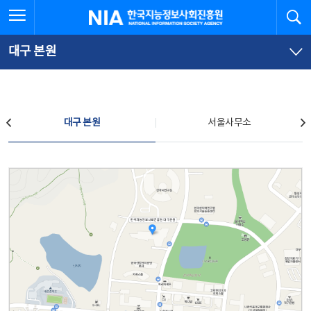
본
전
전체메뉴 열기
검
한국지능정보사회진흥원
문
체
바
메
로
뉴
가
바
대구 본원
기
로
가
기
찾아오시는 길
대구 본원
서울사무소
대구 본원