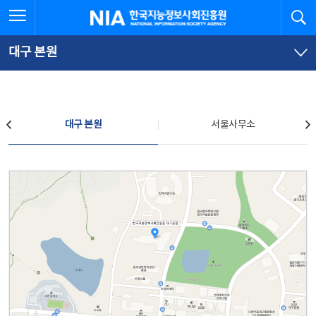
본
전
전체메뉴 열기
검
한국지능정보사회진흥원
문
체
바
메
로
뉴
가
바
대구 본원
기
로
가
기
찾아오시는 길
대구 본원
서울사무소
대구 본원