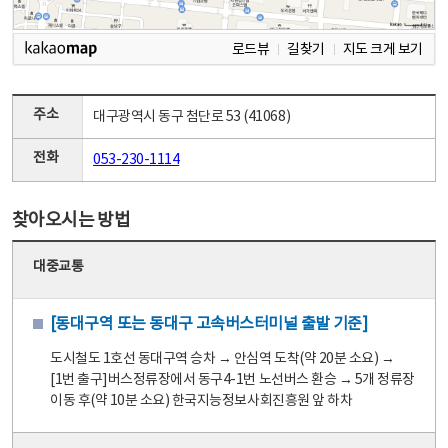
로드뷰
길찾기
지도 크게 보기
주소
대구광역시 동구 첨단로 53 (41068)
전화
053-230-1114
찾아오시는 방법
대중교통
[동대구역 또는 동대구 고속버스터미널 출발 기준]
도시철도 1호선 동대구역 승차 → 안심역 도착(약 20분 소요) →
[1번 출구]버스정류장에서 동구4-1번 노선버스 환승 → 5개 정류장
이동 후(약 10분 소요) 한국지능정보사회진흥원 앞 하차