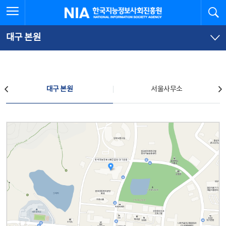
본
전
전체메뉴 열기
검
한국지능정보사회진흥원
문
체
바
메
로
뉴
가
바
대구 본원
기
로
가
기
찾아오시는 길
대구 본원
서울사무소
대구 본원