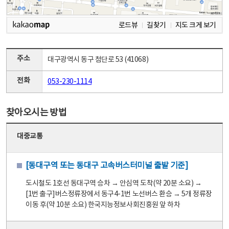
로드뷰
길찾기
지도 크게 보기
주소
대구광역시 동구 첨단로 53 (41068)
전화
053-230-1114
찾아오시는 방법
대중교통
[동대구역 또는 동대구 고속버스터미널 출발 기준]
도시철도 1호선 동대구역 승차 → 안심역 도착(약 20분 소요) →
[1번 출구]버스정류장에서 동구4-1번 노선버스 환승 → 5개 정류장
이동 후(약 10분 소요) 한국지능정보사회진흥원 앞 하차