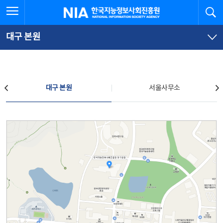
본
전
전체메뉴 열기
검
한국지능정보사회진흥원
문
체
바
메
로
뉴
가
바
대구 본원
기
로
가
기
찾아오시는 길
대구 본원
서울사무소
대구 본원