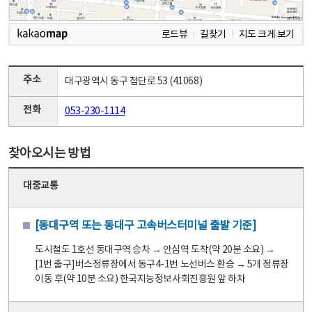
로드뷰
길찾기
지도 크게 보기
주소
대구광역시 동구 첨단로 53 (41068)
전화
053-230-1114
찾아오시는 방법
대중교통
[동대구역 또는 동대구 고속버스터미널 출발 기준]
도시철도 1호선 동대구역 승차 → 안심역 도착(약 20분 소요) →
[1번 출구]버스정류장에서 동구4-1번 노선버스 환승 → 5개 정류장
이동 후(약 10분 소요) 한국지능정보사회진흥원 앞 하차