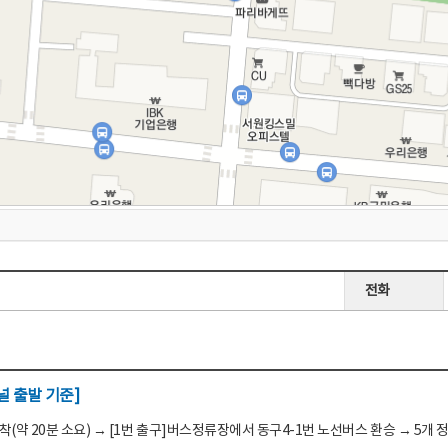
전화
 출발 기준]
(약 20분 소요) → [1번 출구]버스정류장에서 동구4-1번 노선버스 환승 → 5개