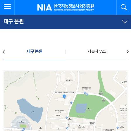
본
전
전체메뉴 열기
검
한국지능정보사회진흥원
문
체
바
메
로
뉴
가
바
대구 본원
기
로
가
기
찾아오시는 길
대구 본원
서울사무소
대구 본원