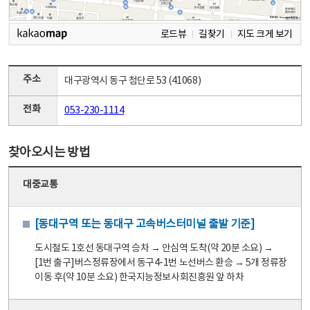
로드뷰
길찾기
지도 크게 보기
주소
대구광역시 동구 첨단로 53 (41068)
전화
053-230-1114
찾아오시는 방법
대중교통
[동대구역 또는 동대구 고속버스터미널 출발 기준]
도시철도 1호선 동대구역 승차 → 안심역 도착(약 20분 소요) →
[1번 출구]버스정류장에서 동구4-1번 노선버스 환승 → 5개 정류장
이동 후(약 10분 소요) 한국지능정보사회진흥원 앞 하차