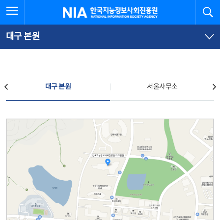
본
전
전체메뉴 열기
검
한국지능정보사회진흥원
문
체
바
메
로
뉴
가
바
대구 본원
기
로
가
기
찾아오시는 길
대구 본원
서울사무소
대구 본원