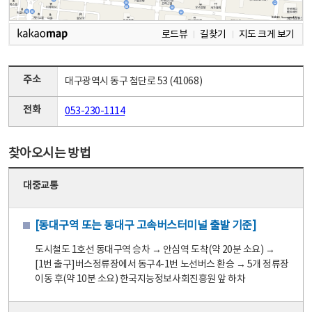
로드뷰
길찾기
지도 크게 보기
주소
대구광역시 동구 첨단로 53 (41068)
전화
053-230-1114
찾아오시는 방법
대중교통
[동대구역 또는 동대구 고속버스터미널 출발 기준]
도시철도 1호선 동대구역 승차 → 안심역 도착(약 20분 소요) →
[1번 출구]버스정류장에서 동구4-1번 노선버스 환승 → 5개 정류장
이동 후(약 10분 소요) 한국지능정보사회진흥원 앞 하차