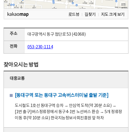
로드뷰
길찾기
지도 크게 보기
주소
대구광역시 동구 첨단로 53 (41068)
전화
053-230-1114
찾아오시는 방법
대중교통
[동대구역 또는 동대구 고속버스터미널 출발 기준]
도시철도 1호선 동대구역 승차 → 안심역 도착(약 20분 소요) →
[1번 출구]버스정류장에서 동구4-1번 노선버스 환승 → 5개 정류장
이동 후(약 10분 소요) 한국지능정보사회진흥원 앞 하차