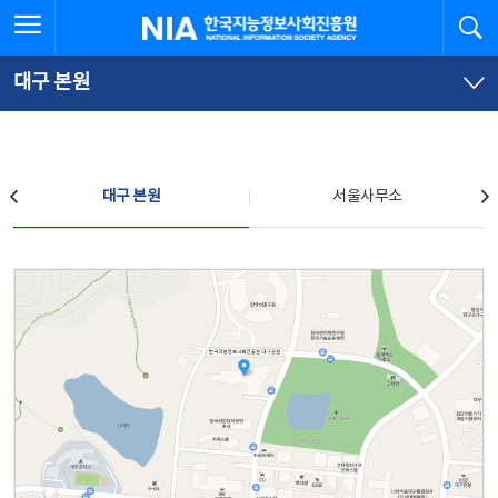
본
전
전체메뉴 열기
검
한국지능정보사회진흥원
문
체
바
메
로
뉴
가
바
대구 본원
기
로
가
기
찾아오시는 길
대구 본원
서울사무소
대구 본원