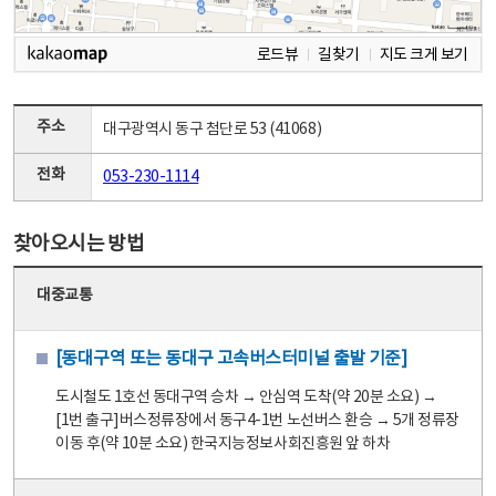
로드뷰
길찾기
지도 크게 보기
주소
대구광역시 동구 첨단로 53 (41068)
전화
053-230-1114
찾아오시는 방법
대중교통
[동대구역 또는 동대구 고속버스터미널 출발 기준]
도시철도 1호선 동대구역 승차 → 안심역 도착(약 20분 소요) →
[1번 출구]버스정류장에서 동구4-1번 노선버스 환승 → 5개 정류장
이동 후(약 10분 소요) 한국지능정보사회진흥원 앞 하차