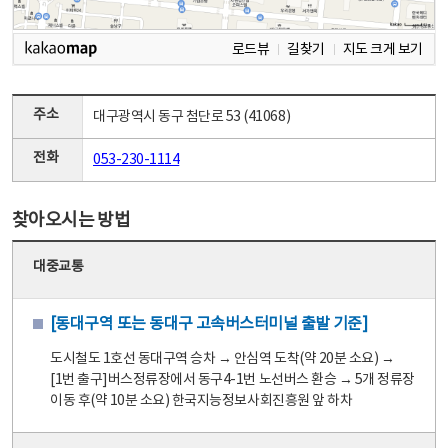
로드뷰
길찾기
지도 크게 보기
주소
대구광역시 동구 첨단로 53 (41068)
전화
053-230-1114
찾아오시는 방법
대중교통
[동대구역 또는 동대구 고속버스터미널 출발 기준]
도시철도 1호선 동대구역 승차 → 안심역 도착(약 20분 소요) →
[1번 출구]버스정류장에서 동구4-1번 노선버스 환승 → 5개 정류장
이동 후(약 10분 소요) 한국지능정보사회진흥원 앞 하차