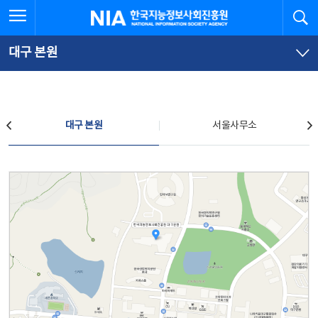
본
전
전체메뉴 열기
검
한국지능정보사회진흥원
문
체
바
메
로
뉴
가
바
대구 본원
기
로
가
기
찾아오시는 길
대구 본원
서울사무소
대구 본원