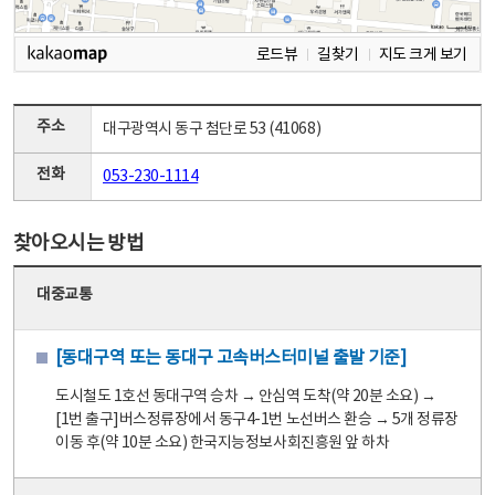
로드뷰
길찾기
지도 크게 보기
주소
대구광역시 동구 첨단로 53 (41068)
전화
053-230-1114
찾아오시는 방법
대중교통
[동대구역 또는 동대구 고속버스터미널 출발 기준]
도시철도 1호선 동대구역 승차 → 안심역 도착(약 20분 소요) →
[1번 출구]버스정류장에서 동구4-1번 노선버스 환승 → 5개 정류장
이동 후(약 10분 소요) 한국지능정보사회진흥원 앞 하차