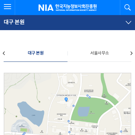
본
전
전체메뉴 열기
검
한국지능정보사회진흥원
문
체
바
메
로
뉴
가
바
대구 본원
기
로
가
기
찾아오시는 길
대구 본원
서울사무소
대구 본원