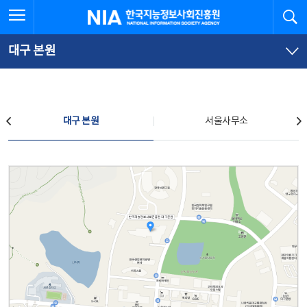
본
전
전체메뉴 열기
검
한국지능정보사회진흥원
문
체
바
메
로
뉴
가
바
대구 본원
기
로
가
기
찾아오시는 길
대구 본원
서울사무소
대구 본원