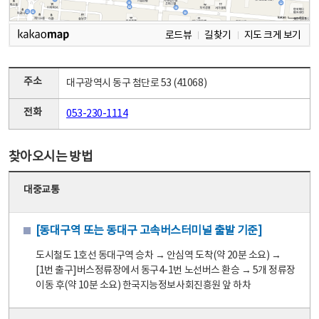
로드뷰
길찾기
지도 크게 보기
주소
대구광역시 동구 첨단로 53 (41068)
전화
053-230-1114
찾아오시는 방법
대중교통
[동대구역 또는 동대구 고속버스터미널 출발 기준]
도시철도 1호선 동대구역 승차 → 안심역 도착(약 20분 소요) →
[1번 출구]버스정류장에서 동구4-1번 노선버스 환승 → 5개 정류장
이동 후(약 10분 소요) 한국지능정보사회진흥원 앞 하차