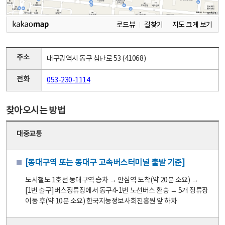
로드뷰
길찾기
지도 크게 보기
주소
대구광역시 동구 첨단로 53 (41068)
전화
053-230-1114
찾아오시는 방법
대중교통
[동대구역 또는 동대구 고속버스터미널 출발 기준]
도시철도 1호선 동대구역 승차 → 안심역 도착(약 20분 소요) →
[1번 출구]버스정류장에서 동구4-1번 노선버스 환승 → 5개 정류장
이동 후(약 10분 소요) 한국지능정보사회진흥원 앞 하차