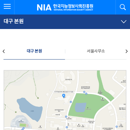
본
전
전체메뉴 열기
검
한국지능정보사회진흥원
문
체
바
메
로
뉴
가
바
대구 본원
기
로
가
기
찾아오시는 길
대구 본원
서울사무소
대구 본원