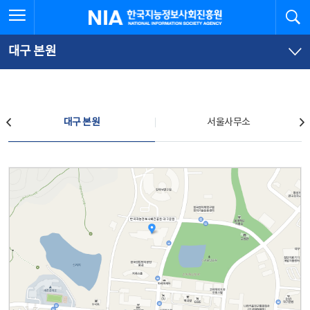
본
전
전체메뉴 열기
검
한국지능정보사회진흥원
문
체
바
메
로
뉴
가
바
대구 본원
기
로
가
기
찾아오시는 길
대구 본원
서울사무소
대구 본원