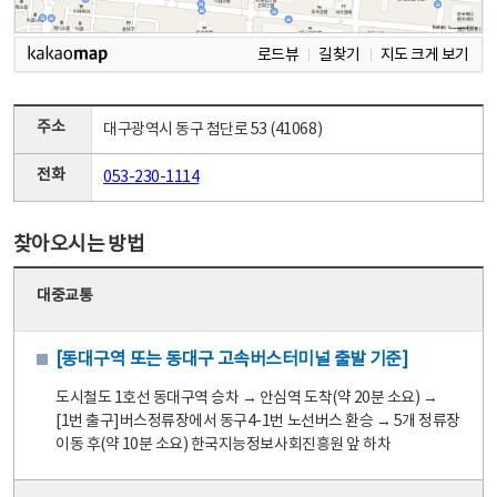
로드뷰
길찾기
지도 크게 보기
주소
대구광역시 동구 첨단로 53 (41068)
전화
053-230-1114
찾아오시는 방법
대중교통
[동대구역 또는 동대구 고속버스터미널 출발 기준]
도시철도 1호선 동대구역 승차 → 안심역 도착(약 20분 소요) →
[1번 출구]버스정류장에서 동구4-1번 노선버스 환승 → 5개 정류장
이동 후(약 10분 소요) 한국지능정보사회진흥원 앞 하차