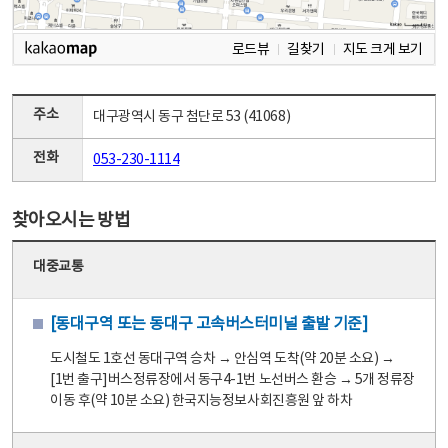
로드뷰
길찾기
지도 크게 보기
주소
대구광역시 동구 첨단로 53 (41068)
전화
053-230-1114
찾아오시는 방법
대중교통
[동대구역 또는 동대구 고속버스터미널 출발 기준]
도시철도 1호선 동대구역 승차 → 안심역 도착(약 20분 소요) →
[1번 출구]버스정류장에서 동구4-1번 노선버스 환승 → 5개 정류장
이동 후(약 10분 소요) 한국지능정보사회진흥원 앞 하차