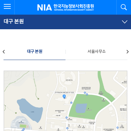
본
전
전체메뉴 열기
검
한국지능정보사회진흥원
문
체
바
메
로
뉴
가
바
대구 본원
기
로
가
기
찾아오시는 길
대구 본원
서울사무소
대구 본원