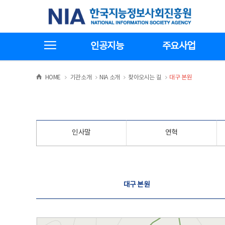
본
전
한국지능정보사회진흥원
문
체
바
메
로
뉴
가
바
전체메뉴보기
기
로
인공지능
주요사업
가
기
>
>
>
>
HOME
기관소개
NIA 소개
찾아오시는 길
대구 본원
인사말
연혁
찾아오시는 길
대구 본원
대구 본원