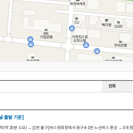
전화
 출발 기준]
(약 20분 소요) → [1번 출구]버스정류장에서 동구4-1번 노선버스 환승 → 5개