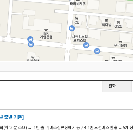
전화
 출발 기준]
(약 20분 소요) → [1번 출구]버스정류장에서 동구4-1번 노선버스 환승 → 5개