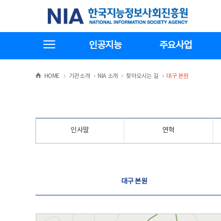
본
전
한국지능정보사회진흥원
문
체
바
메
로
뉴
가
바
전체메뉴보기
기
로
인공지능
주요사업
가
기
>
>
>
>
HOME
기관소개
NIA 소개
찾아오시는 길
대구 본원
인사말
연혁
찾아오시는 길
대구 본원
대구 본원