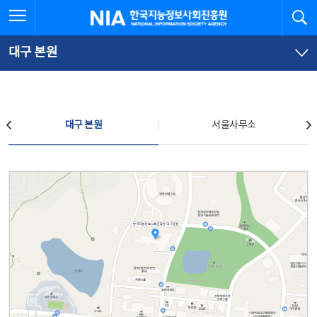
본
전
전체메뉴 열기
검
한국지능정보사회진흥원
문
체
바
메
로
뉴
가
바
대구 본원
기
로
가
기
찾아오시는 길
대구 본원
서울사무소
대구 본원