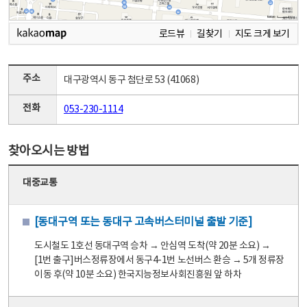
로드뷰
길찾기
지도 크게 보기
주소
대구광역시 동구 첨단로 53 (41068)
전화
053-230-1114
찾아오시는 방법
대중교통
[동대구역 또는 동대구 고속버스터미널 출발 기준]
도시철도 1호선 동대구역 승차 → 안심역 도착(약 20분 소요) →
[1번 출구]버스정류장에서 동구4-1번 노선버스 환승 → 5개 정류장
이동 후(약 10분 소요) 한국지능정보사회진흥원 앞 하차