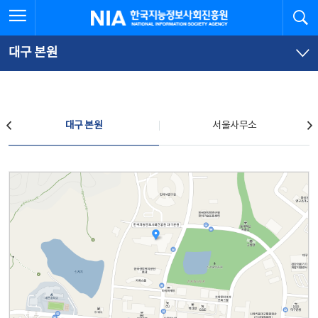
본
전
전체메뉴 열기
검
한국지능정보사회진흥원
문
체
바
메
로
뉴
가
바
대구 본원
기
로
가
기
찾아오시는 길
대구 본원
서울사무소
대구 본원