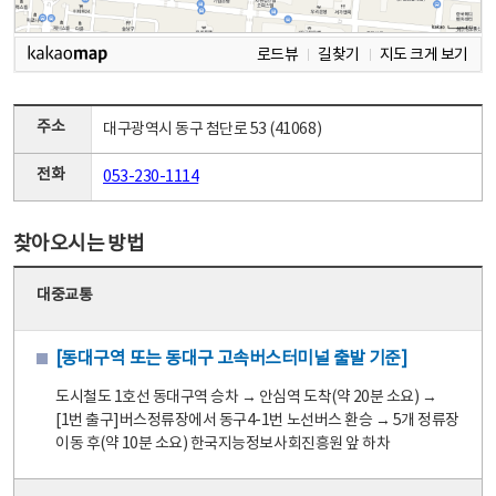
로드뷰
길찾기
지도 크게 보기
주소
대구광역시 동구 첨단로 53 (41068)
전화
053-230-1114
찾아오시는 방법
대중교통
[동대구역 또는 동대구 고속버스터미널 출발 기준]
도시철도 1호선 동대구역 승차 → 안심역 도착(약 20분 소요) →
[1번 출구]버스정류장에서 동구4-1번 노선버스 환승 → 5개 정류장
이동 후(약 10분 소요) 한국지능정보사회진흥원 앞 하차