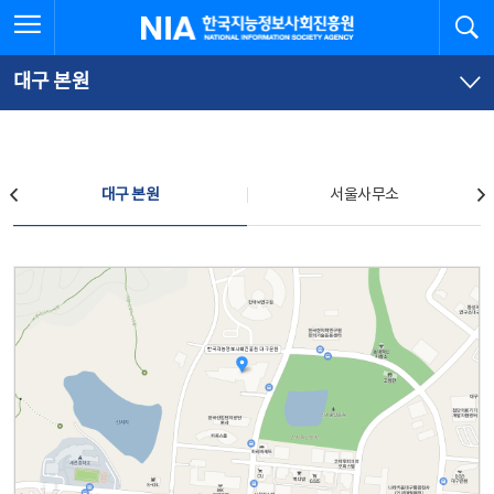
본
전
전체메뉴 열기
검
한국지능정보사회진흥원
문
체
바
메
로
뉴
가
바
대구 본원
기
로
가
기
찾아오시는 길
대구 본원
서울사무소
대구 본원