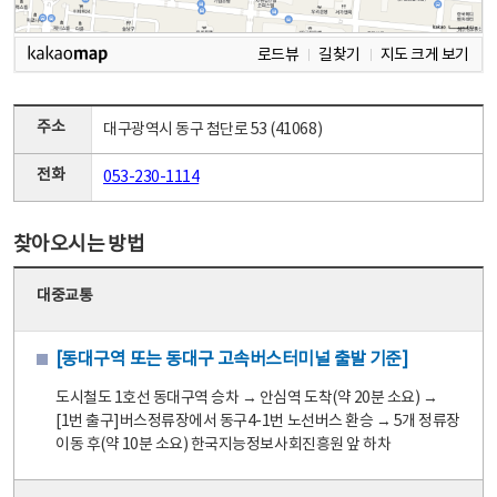
로드뷰
길찾기
지도 크게 보기
주소
대구광역시 동구 첨단로 53 (41068)
전화
053-230-1114
찾아오시는 방법
대중교통
[동대구역 또는 동대구 고속버스터미널 출발 기준]
도시철도 1호선 동대구역 승차 → 안심역 도착(약 20분 소요) →
[1번 출구]버스정류장에서 동구4-1번 노선버스 환승 → 5개 정류장
이동 후(약 10분 소요) 한국지능정보사회진흥원 앞 하차