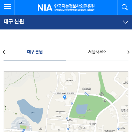
본
전
전체메뉴 열기
검
한국지능정보사회진흥원
문
체
바
메
로
뉴
가
바
대구 본원
기
로
가
기
찾아오시는 길
대구 본원
서울사무소
대구 본원