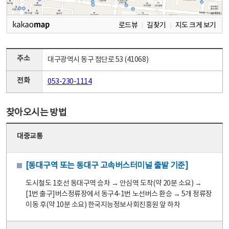
로드뷰
길찾기
지도 크게 보기
주소
대구광역시 동구 첨단로 53 (41068)
전화
053-230-1114
찾아오시는 방법
대중교통
[동대구역 또는 동대구 고속버스터미널 출발 기준]
도시철도 1호선 동대구역 승차 → 안심역 도착(약 20분 소요) →
[1번 출구]버스정류장에서 동구4-1번 노선버스 환승 → 5개 정류장
이동 후(약 10분 소요) 한국지능정보사회진흥원 앞 하차