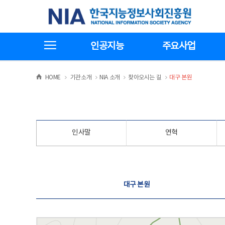
본
전
한국지능정보사회진흥원
문
체
바
메
로
뉴
가
바
전체메뉴보기
기
로
인공지능
주요사업
가
기
>
>
>
>
HOME
기관소개
NIA 소개
찾아오시는 길
대구 본원
인사말
연혁
찾아오시는 길
대구 본원
대구 본원