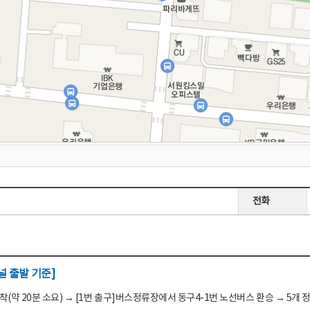
전화
 출발 기준]
(약 20분 소요) → [1번 출구]버스정류장에서 동구4-1번 노선버스 환승 → 5개