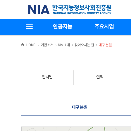
본
전
한국지능정보사회진흥원
문
체
바
메
로
뉴
가
바
전체메뉴보기
기
로
인공지능
주요사업
가
기
>
>
>
>
HOME
기관소개
NIA 소개
찾아오시는 길
대구 본원
인사말
연혁
찾아오시는 길
대구 본원
대구 본원