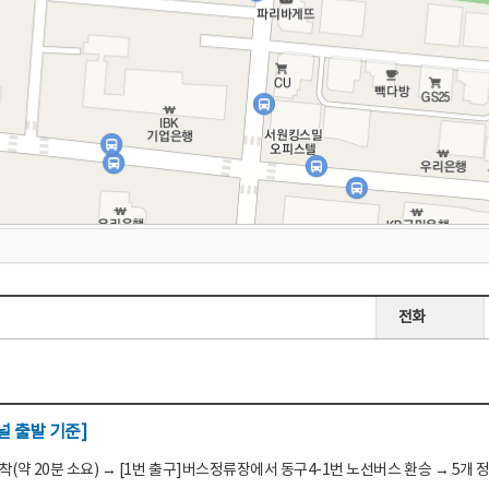
전화
 출발 기준]
(약 20분 소요) → [1번 출구]버스정류장에서 동구4-1번 노선버스 환승 → 5개