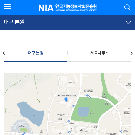
본
전
전체메뉴 열기
검
한국지능정보사회진흥원
문
체
바
메
로
뉴
가
바
대구 본원
기
로
가
기
찾아오시는 길
대구 본원
서울사무소
대구 본원