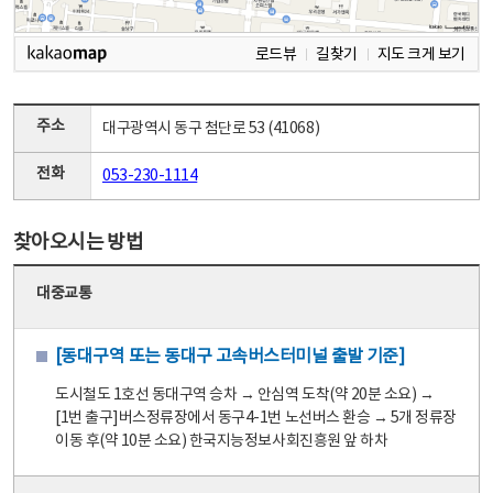
로드뷰
길찾기
지도 크게 보기
주소
대구광역시 동구 첨단로 53 (41068)
전화
053-230-1114
찾아오시는 방법
대중교통
[동대구역 또는 동대구 고속버스터미널 출발 기준]
도시철도 1호선 동대구역 승차 → 안심역 도착(약 20분 소요) →
[1번 출구]버스정류장에서 동구4-1번 노선버스 환승 → 5개 정류장
이동 후(약 10분 소요) 한국지능정보사회진흥원 앞 하차