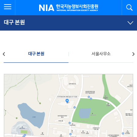
본
전
전체메뉴 열기
검
한국지능정보사회진흥원
문
체
바
메
로
뉴
가
바
대구 본원
기
로
가
기
찾아오시는 길
대구 본원
서울사무소
대구 본원