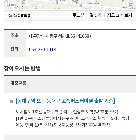
로드뷰
길찾기
지도 크게 보기
주소
대구광역시 동구 첨단로 53 (41068)
전화
053-230-1114
찾아오시는 방법
대중교통
[동대구역 또는 동대구 고속버스터미널 출발 기준]
도시철도 1호선 동대구역 승차 → 안심역 도착(약 20분 소요) →
[1번 출구]버스정류장에서 동구4-1번 노선버스 환승 → 5개 정류장
이동 후(약 10분 소요) 한국지능정보사회진흥원 앞 하차