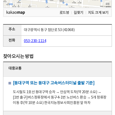
로드뷰
길찾기
지도 크게 보기
주소
대구광역시 동구 첨단로 53 (41068)
전화
053-230-1114
찾아오시는 방법
대중교통
[동대구역 또는 동대구 고속버스터미널 출발 기준]
도시철도 1호선 동대구역 승차 → 안심역 도착(약 20분 소요) →
[1번 출구]버스정류장에서 동구4-1번 노선버스 환승 → 5개 정류장
이동 후(약 10분 소요) 한국지능정보사회진흥원 앞 하차