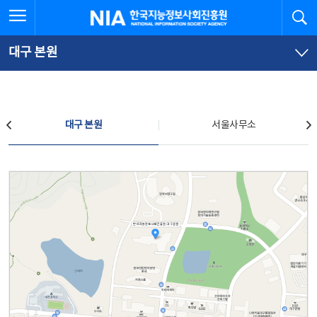
본
전
전체메뉴 열기
검
한국지능정보사회진흥원
문
체
바
메
로
뉴
가
바
대구 본원
기
로
가
기
찾아오시는 길
대구 본원
서울사무소
대구 본원