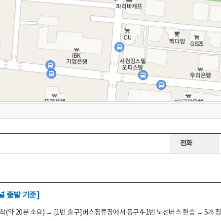
전화
 출발 기준]
(약 20분 소요) → [1번 출구]버스정류장에서 동구4-1번 노선버스 환승 → 5개