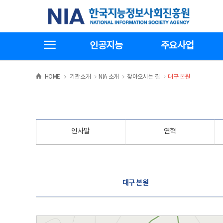
본
전
한국지능정보사회진흥원
문
체
바
메
로
뉴
가
바
전체메뉴보기
기
로
인공지능
주요사업
가
기
>
>
>
>
HOME
기관소개
NIA 소개
찾아오시는 길
대구 본원
인사말
연혁
찾아오시는 길
대구 본원
대구 본원