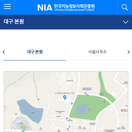
본
전
전체메뉴 열기
검
한국지능정보사회진흥원
문
체
바
메
로
뉴
가
바
대구 본원
기
로
가
기
찾아오시는 길
대구 본원
서울사무소
대구 본원