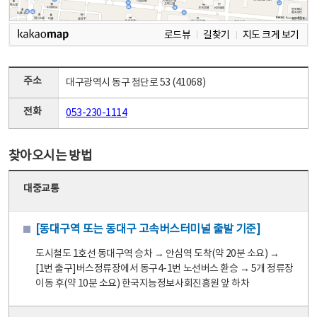
로드뷰
길찾기
지도 크게 보기
주소
대구광역시 동구 첨단로 53 (41068)
전화
053-230-1114
찾아오시는 방법
대중교통
[동대구역 또는 동대구 고속버스터미널 출발 기준]
도시철도 1호선 동대구역 승차 → 안심역 도착(약 20분 소요) →
[1번 출구]버스정류장에서 동구4-1번 노선버스 환승 → 5개 정류장
이동 후(약 10분 소요) 한국지능정보사회진흥원 앞 하차