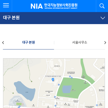
본
전
전체메뉴 열기
검
한국지능정보사회진흥원
문
체
바
메
로
뉴
가
바
대구 본원
기
로
가
기
찾아오시는 길
대구 본원
서울사무소
대구 본원