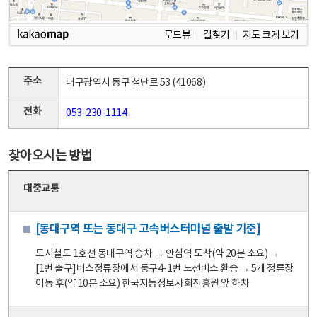
로드뷰
길찾기
지도 크게 보기
주소
대구광역시 동구 첨단로 53 (41068)
전화
053-230-1114
찾아오시는 방법
대중교통
[동대구역 또는 동대구 고속버스터미널 출발 기준]
도시철도 1호선 동대구역 승차 → 안심역 도착(약 20분 소요) →
[1번 출구]버스정류장에서 동구4-1번 노선버스 환승 → 5개 정류장
이동 후(약 10분 소요) 한국지능정보사회진흥원 앞 하차