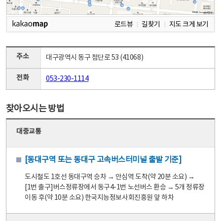
로드뷰
길찾기
지도 크게 보기
주소
대구광역시 동구 첨단로 53 (41068)
전화
053-230-1114
찾아오시는 방법
대중교통
[동대구역 또는 동대구 고속버스터미널 출발 기준]
도시철도 1호선 동대구역 승차 → 안심역 도착(약 20분 소요) →
[1번 출구]버스정류장에서 동구4-1번 노선버스 환승 → 5개 정류장
이동 후(약 10분 소요) 한국지능정보사회진흥원 앞 하차