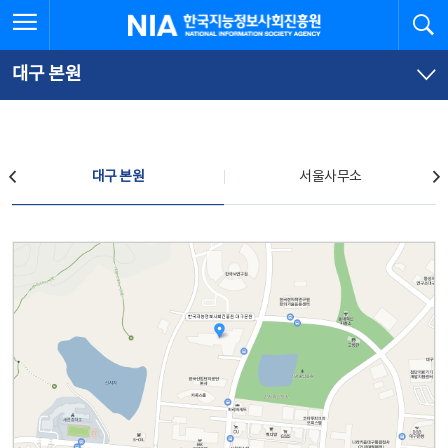
본
전
전체메뉴 열기
검
한국지능정보사회진흥원
문
체
바
메
로
뉴
가
바
대구 본원
기
로
가
기
찾아오시는 길
대구 본원
서울사무소
대구 본원