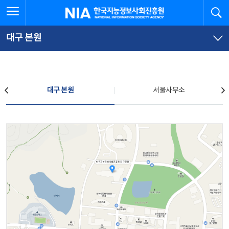
본
전
전체메뉴 열기
검
한국지능정보사회진흥원
문
체
바
메
로
뉴
가
바
대구 본원
기
로
가
기
찾아오시는 길
대구 본원
서울사무소
대구 본원