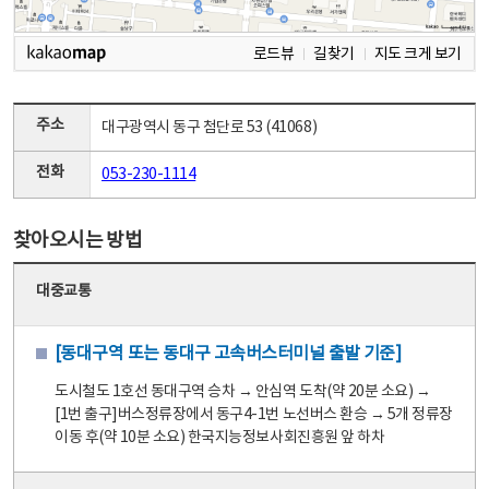
로드뷰
길찾기
지도 크게 보기
주소
대구광역시 동구 첨단로 53 (41068)
전화
053-230-1114
찾아오시는 방법
대중교통
[동대구역 또는 동대구 고속버스터미널 출발 기준]
도시철도 1호선 동대구역 승차 → 안심역 도착(약 20분 소요) →
[1번 출구]버스정류장에서 동구4-1번 노선버스 환승 → 5개 정류장
이동 후(약 10분 소요) 한국지능정보사회진흥원 앞 하차