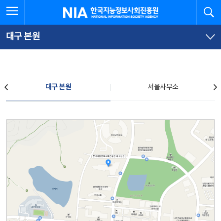
본
전
전체메뉴 열기
검
한국지능정보사회진흥원
문
체
바
메
로
뉴
가
바
대구 본원
기
로
가
기
찾아오시는 길
대구 본원
서울사무소
대구 본원