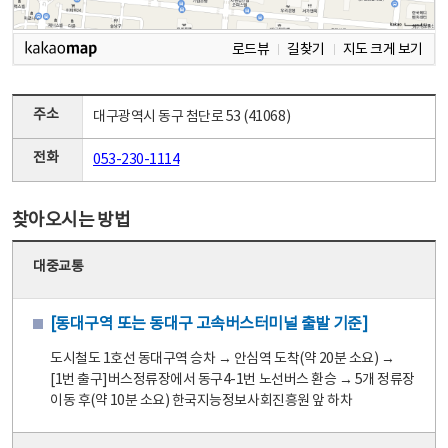
로드뷰
길찾기
지도 크게 보기
주소
대구광역시 동구 첨단로 53 (41068)
전화
053-230-1114
찾아오시는 방법
대중교통
[동대구역 또는 동대구 고속버스터미널 출발 기준]
도시철도 1호선 동대구역 승차 → 안심역 도착(약 20분 소요) →
[1번 출구]버스정류장에서 동구4-1번 노선버스 환승 → 5개 정류장
이동 후(약 10분 소요) 한국지능정보사회진흥원 앞 하차