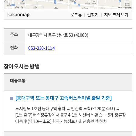
로드뷰
길찾기
지도 크게 보기
주소
대구광역시 동구 첨단로 53 (41068)
전화
053-230-1114
찾아오시는 방법
대중교통
[동대구역 또는 동대구 고속버스터미널 출발 기준]
도시철도 1호선 동대구역 승차 → 안심역 도착(약 20분 소요) →
[1번 출구]버스정류장에서 동구4-1번 노선버스 환승 → 5개 정류장
이동 후(약 10분 소요) 한국지능정보사회진흥원 앞 하차