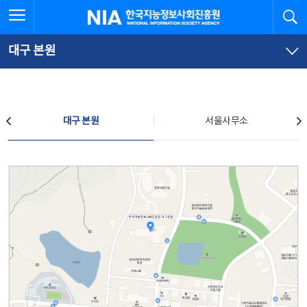
본
전
전체메뉴 열기
검
한국지능정보사회진흥원
문
체
바
메
로
뉴
가
바
대구 본원
기
로
가
기
찾아오시는 길
대구 본원
서울사무소
대구 본원