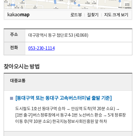
로드뷰
길찾기
지도 크게 보기
주소
대구광역시 동구 첨단로 53 (41068)
전화
053-230-1114
찾아오시는 방법
대중교통
[동대구역 또는 동대구 고속버스터미널 출발 기준]
도시철도 1호선 동대구역 승차 → 안심역 도착(약 20분 소요) →
[1번 출구]버스정류장에서 동구4-1번 노선버스 환승 → 5개 정류장
이동 후(약 10분 소요) 한국지능정보사회진흥원 앞 하차