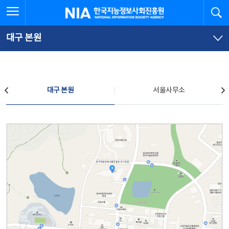
본
전
전체메뉴 열기
검
한국지능정보사회진흥원
문
체
바
메
로
뉴
가
바
대구 본원
기
로
가
기
찾아오시는 길
대구 본원
서울사무소
대구 본원