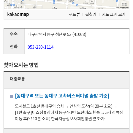
로드뷰
길찾기
지도 크게 보기
주소
대구광역시 동구 첨단로 53 (41068)
전화
053-230-1114
찾아오시는 방법
대중교통
[동대구역 또는 동대구 고속버스터미널 출발 기준]
도시철도 1호선 동대구역 승차 → 안심역 도착(약 20분 소요) →
[1번 출구]버스정류장에서 동구4-1번 노선버스 환승 → 5개 정류장
이동 후(약 10분 소요) 한국지능정보사회진흥원 앞 하차