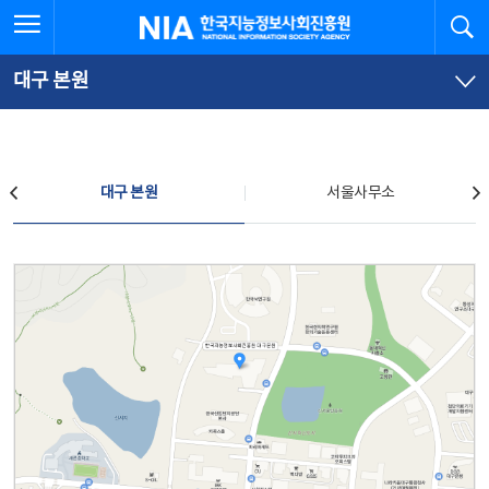
본
전
전체메뉴 열기
검
한국지능정보사회진흥원
문
체
바
메
로
뉴
가
바
대구 본원
기
로
가
기
찾아오시는 길
대구 본원
서울사무소
대구 본원