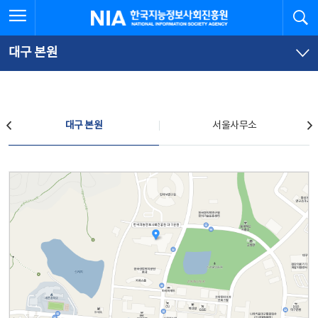
본
전
전체메뉴 열기
검
한국지능정보사회진흥원
문
체
바
메
로
뉴
가
바
대구 본원
기
로
가
기
찾아오시는 길
대구 본원
서울사무소
대구 본원