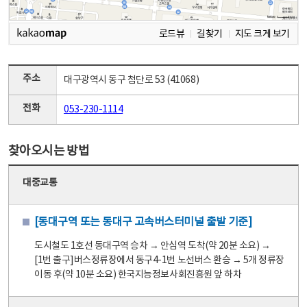
로드뷰
길찾기
지도 크게 보기
주소
대구광역시 동구 첨단로 53 (41068)
전화
053-230-1114
찾아오시는 방법
대중교통
[동대구역 또는 동대구 고속버스터미널 출발 기준]
도시철도 1호선 동대구역 승차 → 안심역 도착(약 20분 소요) →
[1번 출구]버스정류장에서 동구4-1번 노선버스 환승 → 5개 정류장
이동 후(약 10분 소요) 한국지능정보사회진흥원 앞 하차