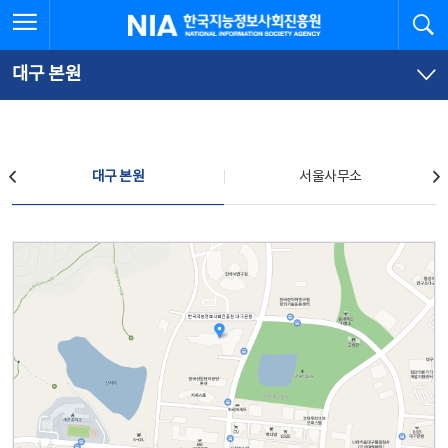
본
전
전체메뉴 열기
검
한국지능정보사회진흥원
문
체
바
메
로
뉴
가
바
대구 본원
기
로
가
기
찾아오시는 길
대구 본원
서울사무소
대구 본원