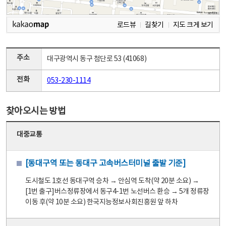
로드뷰
길찾기
지도 크게 보기
주소
대구광역시 동구 첨단로 53 (41068)
전화
053-230-1114
찾아오시는 방법
대중교통
[동대구역 또는 동대구 고속버스터미널 출발 기준]
도시철도 1호선 동대구역 승차 → 안심역 도착(약 20분 소요) →
[1번 출구]버스정류장에서 동구4-1번 노선버스 환승 → 5개 정류장
이동 후(약 10분 소요) 한국지능정보사회진흥원 앞 하차