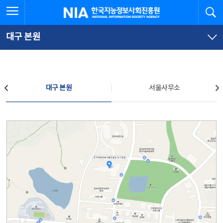
본
전
전체메뉴 열기
검
한국지능정보사회진흥원
문
체
바
메
로
뉴
가
바
대구 본원
기
로
가
기
찾아오시는 길
대구 본원
서울사무소
대구 본원