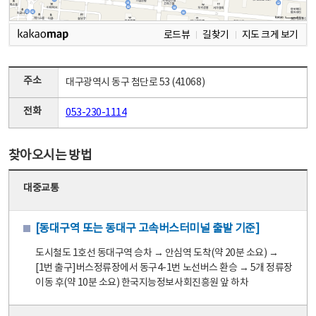
로드뷰
길찾기
지도 크게 보기
주소
대구광역시 동구 첨단로 53 (41068)
전화
053-230-1114
찾아오시는 방법
대중교통
[동대구역 또는 동대구 고속버스터미널 출발 기준]
도시철도 1호선 동대구역 승차 → 안심역 도착(약 20분 소요) →
[1번 출구]버스정류장에서 동구4-1번 노선버스 환승 → 5개 정류장
이동 후(약 10분 소요) 한국지능정보사회진흥원 앞 하차