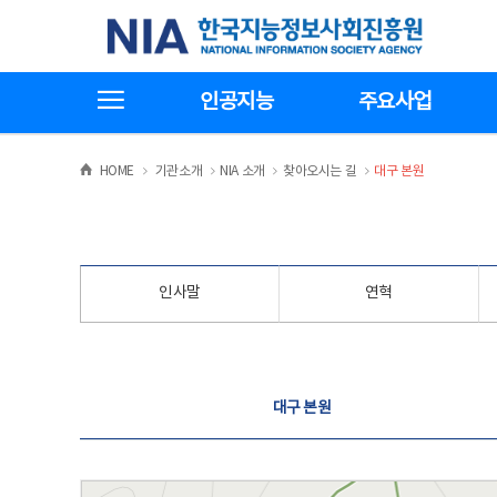
본
전
한국지능정보사회진흥원
문
체
바
메
로
뉴
가
바
전체메뉴보기
기
로
인공지능
주요사업
가
기
>
>
>
>
HOME
기관소개
NIA 소개
찾아오시는 길
대구 본원
인사말
연혁
찾아오시는 길
대구 본원
대구 본원