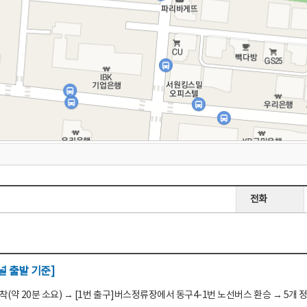
전화
 출발 기준]
(약 20분 소요) → [1번 출구]버스정류장에서 동구4-1번 노선버스 환승 → 5개